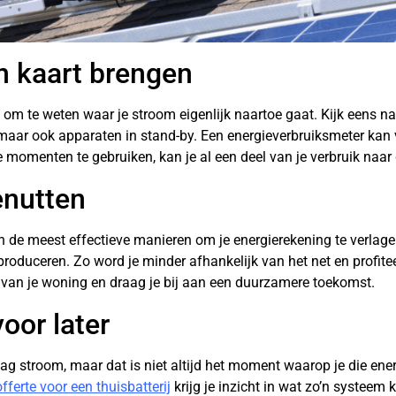
in kaart brengen
g om te weten waar je stroom eigenlijk naartoe gaat. Kijk eens naa
maar ook apparaten in stand-by. Een energieverbruiksmeter kan 
 momenten te gebruiken, kan je al een deel van je verbruik naa
enutten
n de meest effectieve manieren om je energierekening te verlag
it produceren. Zo word je minder afhankelijk van het net en profi
van je woning en draag je bij aan een duurzamere toekomst.
oor later
g stroom, maar dat is niet altijd het moment waarop je die ener
fferte voor een thuisbatterij
krijg je inzicht in wat zo’n systeem 