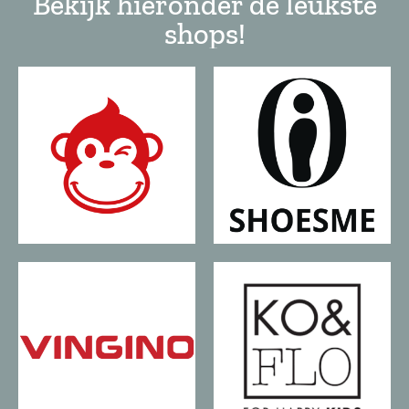
Bekijk hieronder de leukste
shops!