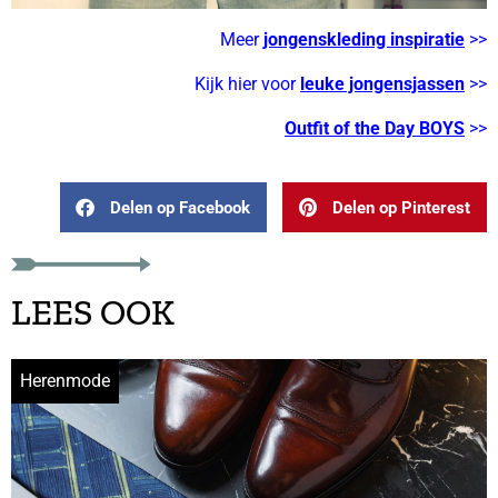
Meer
jongenskleding inspiratie
>>
Kijk hier voor
leuke jongensjassen
>>
Outfit of the Day BOYS
>>
Delen op Facebook
Delen op Pinterest
LEES OOK
Herenmode