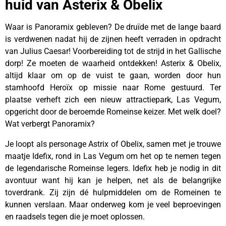
huid van Asterix & Obelix
Waar is Panoramix gebleven? De druïde met de lange baard
is verdwenen nadat hij de zijnen heeft verraden in opdracht
van Julius Caesar! Voorbereiding tot de strijd in het Gallische
dorp! Ze moeten de waarheid ontdekken! Asterix & Obelix,
altijd klaar om op de vuist te gaan, worden door hun
stamhoofd Heroïx op missie naar Rome gestuurd. Ter
plaatse verheft zich een nieuw attractiepark, Las Vegum,
opgericht door de beroemde Romeinse keizer. Met welk doel?
Wat verbergt Panoramix?
Je loopt als personage Astrix of Obelix, samen met je trouwe
maatje Idefix, rond in Las Vegum om het op te nemen tegen
de legendarische Romeinse legers. Idefix heb je nodig in dit
avontuur want hij kan je helpen, net als de belangrijke
toverdrank. Zij zijn dé hulpmiddelen om de Romeinen te
kunnen verslaan. Maar onderweg kom je veel beproevingen
en raadsels tegen die je moet oplossen.