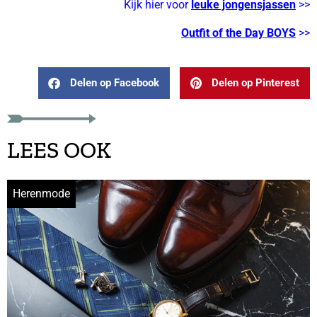
Kijk hier voor
leuke jongensjassen
>>
Outfit of the Day BOYS
>>
Delen op Facebook
Delen op Pinterest
LEES OOK
Herenmode