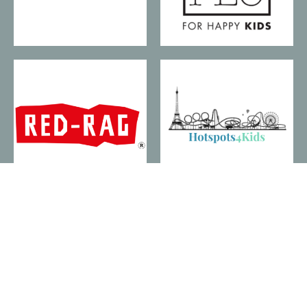
Klik hier voor de beste kortingscodes!
Bekijk het overzicht met de beste kortingscodes op dit
moment!