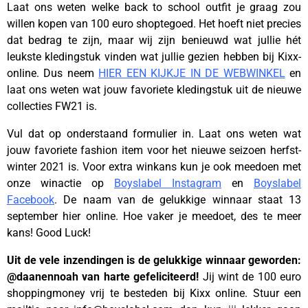
Laat ons weten welke back to school outfit je graag zou
willen kopen van 100 euro shoptegoed. Het hoeft niet precies
dat bedrag te zijn, maar wij zijn benieuwd wat jullie hét
leukste kledingstuk vinden wat jullie gezien hebben bij Kixx-
online. Dus neem
HIER EEN KIJKJE IN DE WEBWINKEL
en
laat ons weten wat jouw favoriete kledingstuk uit de nieuwe
collecties FW21 is.
Vul dat op onderstaand formulier in. Laat ons weten wat
jouw favoriete fashion item voor het nieuwe seizoen herfst-
winter 2021 is. Voor extra winkans kun je ook meedoen met
onze winactie op
Boyslabel Instagram
en
Boyslabel
Facebook
. De naam van de gelukkige winnaar staat 13
september hier online. Hoe vaker je meedoet, des te meer
kans! Good Luck!
Uit de vele inzendingen is de gelukkige winnaar geworden:
@daanennoah van harte gefeliciteerd!
Jij wint de 100 euro
shoppingmoney vrij te besteden bij Kixx online. Stuur een