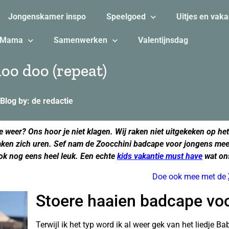
Jongenskamer inspo
Speelgoed
Uitjes en vaka
Mama
Samenwerken
Valentijnsdag
oo doo (repeat)
Blog by: de redactie
e weer? Ons hoor je niet klagen. Wij raken niet uitgekeken op he
aken zich uren. Sef nam de Zoocchini badcape voor jongens mee 
ook nog eens heel leuk. Een echte
kids vakantie must have
wat ons
Doe ook mee met de
Stoere haaien badcape vo
Terwijl ik het typ word ik al weer gek van het liedje B