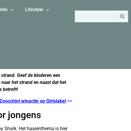
ntie
Lifestyle
t strand. Geef de kinderen een
naar het strand en naast dat het
 betreft!
Zoocchini winactie op Girlslabel
>>
or jongens
aby Shark. Het haaienthema is hier