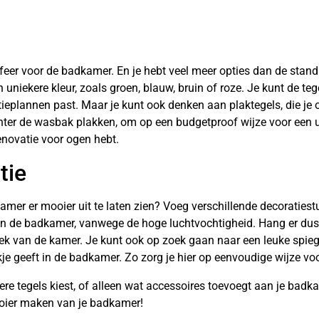
eer voor de badkamer. En je hebt veel meer opties dan de standaar
n uniekere kleur, zoals groen, blauw, bruin of roze. Je kunt de t
tieplannen past. Maar je kunt ook denken aan plaktegels, die je o
chter de wasbak plakken, om op een budgetproof wijze voor een 
novatie voor ogen hebt.
tie
mer er mooier uit te laten zien? Voeg verschillende decoratiest
 in de badkamer, vanwege de hoge luchtvochtigheid. Hang er dus
oek van de kamer. Je kunt ook op zoek gaan naar een leuke spie
ekje geeft in de badkamer. Zo zorg je hier op eenvoudige wijze vo
ere tegels kiest, of alleen wat accessoires toevoegt aan je badk
oier maken van je badkamer!