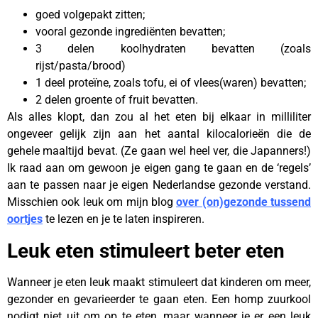
goed volgepakt zitten;
vooral gezonde ingrediënten bevatten;
3 delen koolhydraten bevatten (zoals
rijst/pasta/brood)
1 deel proteïne, zoals tofu, ei of vlees(waren) bevatten;
2 delen groente of fruit bevatten.
Als alles klopt, dan zou al het eten bij elkaar in milliliter
ongeveer gelijk zijn aan het aantal kilocalorieën die de
gehele maaltijd bevat. (Ze gaan wel heel ver, die Japanners!)
Ik raad aan om gewoon je eigen gang te gaan en de ‘regels’
aan te passen naar je eigen Nederlandse gezonde verstand.
Misschien ook leuk om mijn blog
over (on)gezonde tussend
oortjes
te lezen en je te laten inspireren.
Leuk eten stimuleert beter eten
Wanneer je eten leuk maakt stimuleert dat kinderen om meer,
gezonder en gevarieerder te gaan eten. Een homp zuurkool
nodigt niet uit om op te eten, maar wanneer je er een leuk