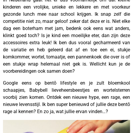
kinderen een vrolijke, unieke en lekkere en met voorkeur
gezonde lunch mee naar school krijgen. Ik snap zelf die
competitie niet zo, maar geloof zeker dat deze er is. Niet elke
dag een boterham met jam, bedenk ook eens wat anders,
klinkt goed toch? Is je kind een moeilijke eter, dan zijn deze
accessoires extra leuk! Ik ben dus vooral gecharmeerd van
de variatie en heb geleerd dat af en toe een ei, stukje
komkommer, wortel, tomaatje, een pannenkoek die over is of
een stukje wrap helemaal niet gek is. Wellicht kun je de
voorbereidingen ook samen doen?
Google eens op bentō lifestyle en je zult bloemkool
schaapjes, Babybell lieveheersbeestjes en wortelsterren
voorbij zien komen. Ontdek een nieuwe hype, een rage, een
nieuwe levensstijl. Ik ben super benieuwd of jullie deze bentō
rage al kennen? En zo ja, wat jullie ervan vinden…?