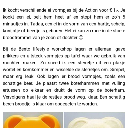
Ik kocht verschillende ei vormpjes bij de Action voor € 1,-. Je
kookt een ei, pelt hem heet af en stopt hem er zo’n 5
minuutjes in. Tadaa, een ei in de vorm van een hartje, schelp,
konijntje of beertje is geboren. Het ei kan zo mee in de stoere
broodtrommel van je zoon of dochter 🙂
Bij de Bento lifestyle workshop lagen er allemaal gave
prikkers en uitsteek vormpjes op tafel waar we gebruik van
mochten maken. Zo sneed ik een sterretje uit een plakje
wortel en komkommer en wisselde de sterretjes om. Simpel,
maar erg leuk! Ook lagen er brood vormpjes, zoals een
schattige beer. Je plaatst twee boterhammen met vulling
ertussen op elkaar en drukt de vorm op de boterham.
Vervolgens haal je de restjes brood weg, klaar. Een schattig
beren broodje is klaar om opgegeten te worden.