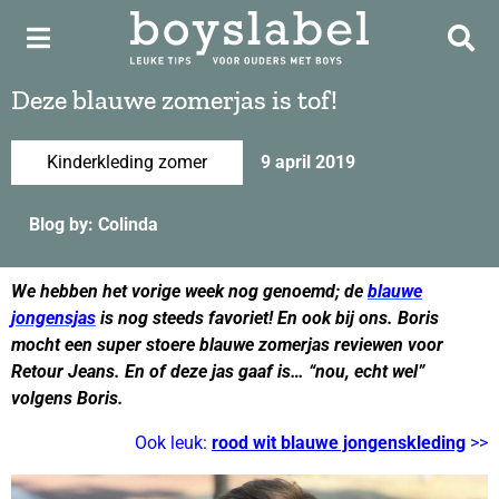
Deze blauwe zomerjas is tof!
Kinderkleding zomer
9 april 2019
Blog by: Colinda
We hebben het vorige week nog genoemd; de
blauwe
jongensjas
is nog steeds favoriet! En ook bij ons. Boris
mocht een super stoere blauwe zomerjas reviewen voor
Retour Jeans. En of deze jas gaaf is… “nou, echt wel”
volgens Boris.
Ook leuk:
rood wit blauwe jongenskleding
>>