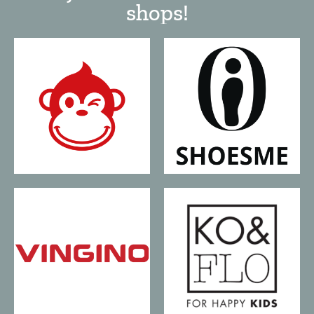
shops!