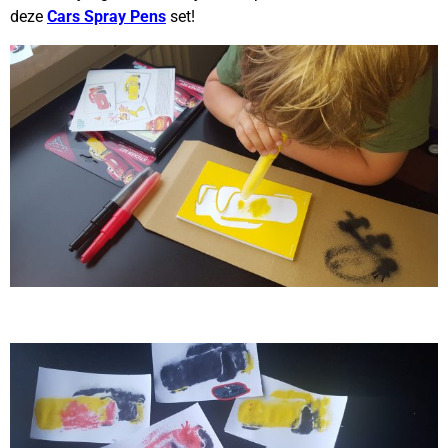
deze
Cars Spray Pens
set!