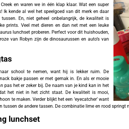
Creek en waren we in één klap klaar. Wat een super
k! Ik kende al wel het speelgoed van dit merk en daar
tussen. En, niet geheel onbelangrijk, de kwaliteit is
jke prints. Veel met dieren en dan net met een leuke
aurus lunchset proberen. Perfect voor dit huishouden,
oze van Robyn zijn de dinosaurussen en auto’s van
gtas
aar school te nemen, want hij is lekker ruim. De
snack bakje passen er met gemak in. En als er mooie
 pas het er zeker bij. De naam van je kind kan in het
t het niet in het zicht staat. De kwaliteit is mooi,
hoon te maken. Verder blijkt het een ‘eyecatcher’ want
n tussen de andere tassen. De combinatie lime en rood springt 
ng lunchset