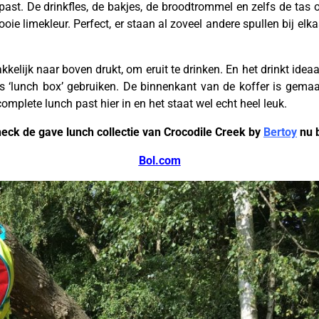
r past. De drinkfles, de bakjes, de broodtrommel en zelfs de tas
oie limekleur. Perfect, er staan al zoveel andere spullen bij elk
kkelijk naar boven drukt, om eruit te drinken. En het drinkt ideaal
as ‘lunch box’ gebruiken. De binnenkant van de koffer is gema
 complete lunch past hier in en het staat wel echt heel leuk.
eck de gave lunch collectie van Crocodile Creek by
Bertoy
nu b
Bol.com