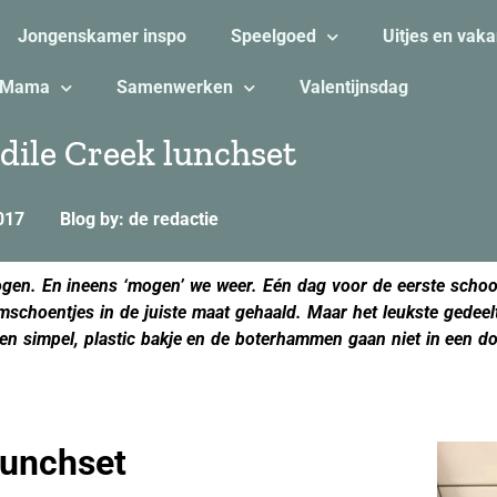
Jongenskamer inspo
Speelgoed
Uitjes en vaka
Mama
Samenwerken
Valentijnsdag
dile Creek lunchset
017
Blog by: de redactie
ogen. En ineens ‘mogen’ we weer. Eén dag voor de eerste schoo
mschoentjes in de juiste maat gehaald. Maar het leukste gede
in een simpel, plastic bakje en de boterhammen gaan niet in een 
lunchset