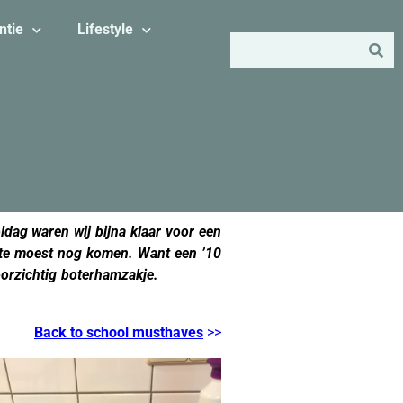
ntie
Lifestyle
ldag waren wij bijna klaar voor een
elte moest nog komen. Want een ’10
doorzichtig boterhamzakje.
crocodile
Back to school musthaves
>>