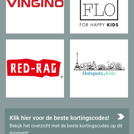
Klik hier voor de beste kortingscodes!
Bekijk het overzicht met de beste kortingscodes op dit
moment!