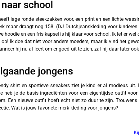
 naar school
ft lage ronde steekzakken voor, een print en een lichte wassing
erk maar draagt nog 158. (DJ Dutchjeanskleding voor kinderen 
odie en een fris kapsel is hij klaar voor school. Ik let er wel op
 op! Ik doe dat niet voor andere moeders, maar ik vind het gewo
eer hij nu al leert om er goed uit te zien, zal hij daar later ook
lgaande jongens
endy shirt en sportieve sneakers ziet je kind er al modieus ui
heb je de basis ingrediënten voor een eigentijdse outfit voor j
 hem. Een nieuwe outfit hoeft echt niet zo duur te zijn. Trouwe
ectie. Wat is jouw favoriete merk kleding voor jongens?
Ki