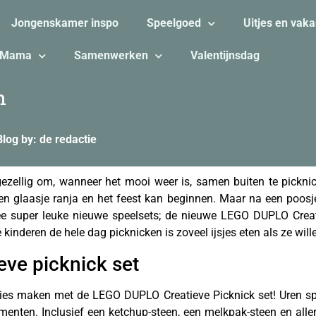
Jongenskamer inspo
Speelgoed
Uitjes en vaka
Mama
Samenwerken
Valentijnsdag
n
Blog by: de redactie
gezellig om, wanneer het mooi weer is, samen buiten te pickni
een glaasje ranja en het feest kan beginnen. Maar na een poosje
super leuke nieuwe speelsets; de nieuwe LEGO DUPLO Crea
kinderen de hele dag picknicken is zoveel ijsjes eten als ze will
ve picknick set
ties maken met de LEGO DUPLO Creatieve Picknick set! Uren sp
lementen. Inclusief een ketchup-steen, een melkpak-steen en all