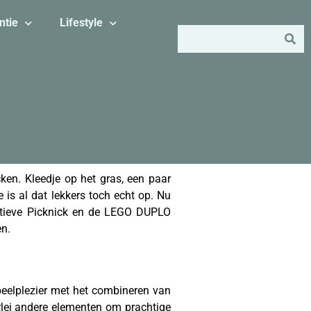
ntie
Lifestyle
cken. Kleedje op het gras, een paar
 is al dat lekkers toch echt op. Nu
tieve Picknick en de LEGO DUPLO
en.
eelplezier met het combineren van
erlei andere elementen om prachtige