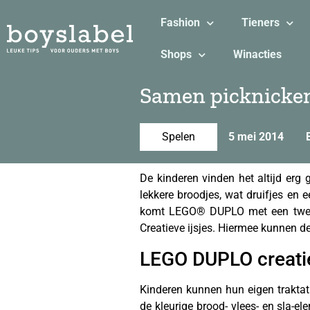
Fashion
Tieners
Shops
Winacties
Samen picknicke
Spelen
5 mei 2014
De kinderen vinden het altijd erg 
lekkere broodjes, wat druifjes en 
komt LEGO® DUPLO met een twee 
Creatieve ijsjes. Hiermee kunnen de 
LEGO DUPLO creatie
Kinderen kunnen hun eigen trakta
de kleurige brood- vlees- en sla-e