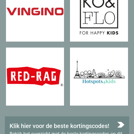
Klik hier voor de beste kortingscodes!
Bekijk het overzicht met de beste kortingscodes op dit