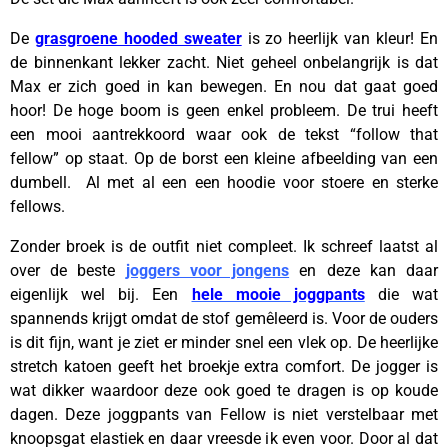
De
grasgroene hooded sweater
is zo heerlijk van kleur! En
de binnenkant lekker zacht. Niet geheel onbelangrijk is dat
Max er zich goed in kan bewegen. En nou dat gaat goed
hoor! De hoge boom is geen enkel probleem. De trui heeft
een mooi aantrekkoord waar ook de tekst “follow that
fellow” op staat. Op de borst een kleine afbeelding van een
dumbell. Al met al een een hoodie voor stoere en sterke
fellows.
Zonder broek is de outfit niet compleet. Ik schreef laatst al
over de beste
joggers voor jongens
en deze kan daar
eigenlijk wel bij. Een
hele mooie joggpants
die wat
spannends krijgt omdat de stof gemêleerd is. Voor de ouders
is dit fijn, want je ziet er minder snel een vlek op. De heerlijke
stretch katoen geeft het broekje extra comfort. De jogger is
wat dikker waardoor deze ook goed te dragen is op koude
dagen. Deze joggpants van Fellow is niet verstelbaar met
knoopsgat elastiek en daar vreesde ik even voor. Door al dat