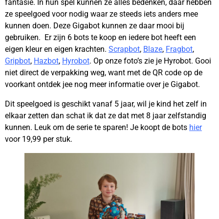
fantasie. In hun spel kunnen ze alles bedenken, daar hebben
ze speelgoed voor nodig waar ze steeds iets anders mee
kunnen doen. Deze Gigabot kunnen ze daar mooi bij
gebruiken. Er zijn 6 bots te koop en iedere bot heeft een
eigen kleur en eigen krachten.
Scrapbot
,
Blaze
,
Fragbot
,
Gripbot
,
Hazbot
,
Hyrobot
. Op onze foto’s zie je Hyrobot. Gooi
niet direct de verpakking weg, want met de QR code op de
voorkant ontdek jee nog meer informatie over je Gigabot.
Dit speelgoed is geschikt vanaf 5 jaar, wil je kind het zelf in
elkaar zetten dan schat ik dat ze dat met 8 jaar zelfstandig
kunnen. Leuk om de serie te sparen! Je koopt de bots
hier
voor 19,99 per stuk.