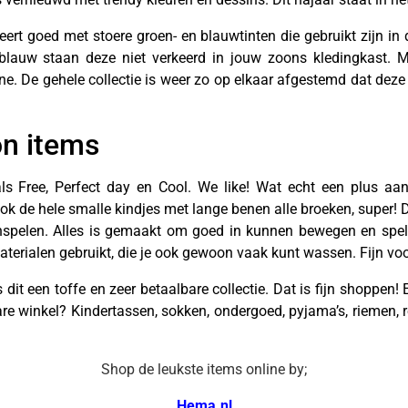
eert goed met stoere groen- en blauwtinten die gebruikt zijn in 
erblauw staan deze niet verkeerd in jouw zoons kledingkast. 
ine.
De gehele collectie is weer zo op elkaar afgestemd dat deze 
on items
als Free, Perfect day en Cool. We like! Wat echt een plus aa
ok de hele smalle kindjes met lange benen alle broeken, super! 
nspelen. Alles is gemaakt om goed in kunnen bewegen en spele
aterialen gebruikt, die je ook gewoon vaak kunt wassen. Fijn vo
it een toffe en zeer betaalbare collectie. Dat is fijn shoppen! 
e winkel? Kindertassen, sokken, ondergoed, pyjama’s, riemen, 
Shop de leukste items online by;
Hema.nl