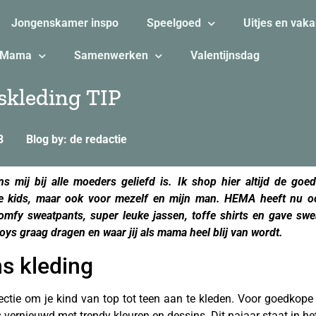
Jongenskamer inspo
Speelgoed
Uitjes en vaka
Mama
Samenwerken
Valentijnsdag
skleding TIP
8
Blog by: de redactie
 mij bij alle moeders geliefd is. Ik shop hier altijd de goe
 de kids, maar ook voor mezelf en mijn man. HEMA heeft nu o
fy sweatpants, super leuke jassen, toffe shirts en gave sweat
ys graag dragen en waar jij als mama heel blij van wordt.
s kleding
ectie om je kind van top tot teen aan te kleden. Voor goedkop
s vernieuwd met trendy kleuren en dessins. Dit najaar staat in 