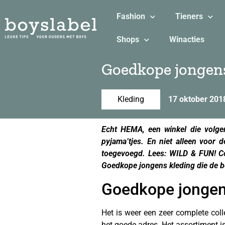
Fashion
Tieners
Shops
Winacties
Goedkope jongen
Kleding
17 oktober 201
Echt HEMA, een winkel die volgens
pyjama’tjes. En niet alleen voor
toegevoegd. Lees: WILD & FUN! Com
Goedkope jongens kleding die de bo
Goedkope jongen
Het is weer een zeer complete coll
het goede adres. Het assortiment i