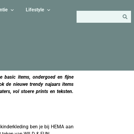
ntie
Lifestyle
de basic items, ondergoed en fijne
ok de nieuwe trendy najaars items
ers, vol stoere prints en teksten.
e kinderkleding ben je bij HEMA aan
het teken van WILD & FUN.