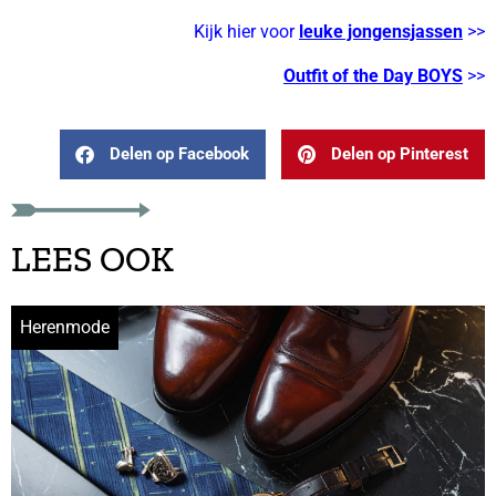
Kijk hier voor
leuke jongensjassen
>>
Outfit of the Day BOYS
>>
Delen op Facebook
Delen op Pinterest
LEES OOK
Herenmode