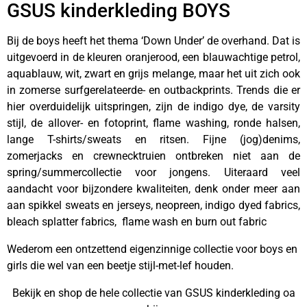
GSUS kinderkleding BOYS
Bij de boys heeft het thema ‘Down Under’ de overhand. Dat is
uitgevoerd in de kleuren oranjerood, een blauwachtige petrol,
aquablauw, wit, zwart en grijs melange, maar het uit zich ook
in zomerse surfgerelateerde- en outbackprints. Trends die er
hier overduidelijk uitspringen, zijn de indigo dye, de varsity
stijl, de allover- en fotoprint, flame washing, ronde halsen,
lange T-shirts/sweats en ritsen. Fijne (jog)denims,
zomerjacks en crewnecktruien ontbreken niet aan de
spring/summercollectie voor jongens. Uiteraard veel
aandacht voor bijzondere kwaliteiten, denk onder meer aan
aan spikkel sweats en jerseys, neopreen, indigo dyed fabrics,
bleach splatter fabrics, flame wash en burn out fabric
Wederom een ontzettend eigenzinnige collectie voor boys en
girls die wel van een beetje stijl-met-lef houden.
Bekijk en shop de hele collectie van GSUS kinderkleding oa