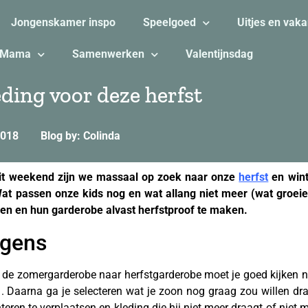
Jongenskamer inspo
Speelgoed
Uitjes en vaka
Mama
Samenwerken
Valentijnsdag
ding voor deze herfst
2018
Blog by: Colinda
it weekend zijn we massaal op zoek naar onze
herfst
en wint
Wat passen onze kids nog en wat allang niet meer (wat groeien
men en hun garderobe alvast herfstproof te maken.
herfstkledi
ngens
de zomergarderobe naar herfstgarderobe moet je goed kijken naa
 Daarna ga je selecteren wat je zoon nog graag zou willen dra
eren te verplaatsen en kleding die hij niet meer draagt of niet m