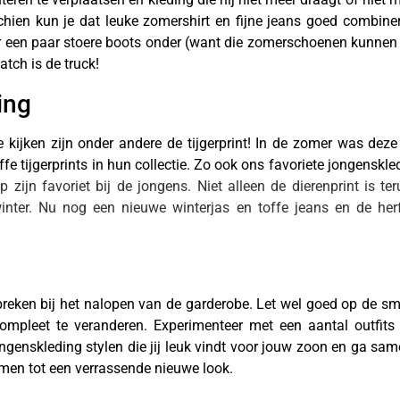
schien kun je dat leuke zomershirt en fijne jeans goed combin
r een paar stoere boots onder (want die zomerschoenen kunnen 
tch is de truck!
ing
e kijken zijn onder andere de tijgerprint! In de zomer was deze
fe tijgerprints in hun collectie. Zo ook ons favoriete jongenskl
p zijn favoriet bij de jongens. Niet alleen de dierenprint is t
nter. Nu nog een nieuwe winterjas en toffe jeans en de herf
tbreken bij het nalopen van de garderobe. Let wel goed op de s
ompleet te veranderen. Experimenteer met een aantal outfit
ngenskleding stylen die jij leuk vindt voor jouw zoon en ga sa
amen tot een verrassende nieuwe look.