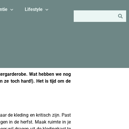
ntie
Lifestyle
ergarderobe. Wat hebben we nog
 ze toch hard!). Het is tijd om de
ng jongens
r de kleding en kritisch zijn. Past
gen in de herfst. Maak ruimte in je
eer wil dragen uit de kledingkast te