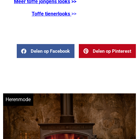
Meer toffe jongens looks
>>
Toffe tienerlooks
>>
Delen op Facebook
Delen op Pinterest
Herenmode