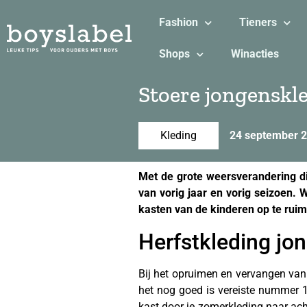
Fashion
Tieners
Shops
Winacties
Stoere jongenskle
Kleding
24 september 
Met de grote weersverandering d
van vorig jaar en vorig seizoen. 
kasten van de kinderen op te rui
Herfstkleding jo
Bij het opruimen en vervangen van 
het nog goed is vereiste nummer 1.
kast door je zomerkleding naar acht