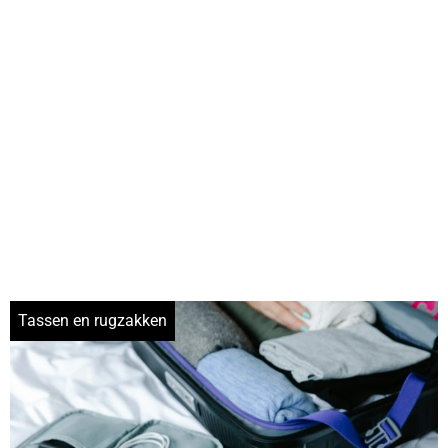
herfstkleding jongens
Tassen en rugzakken