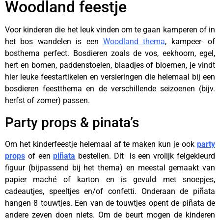
Woodland feestje
Voor kinderen die het leuk vinden om te gaan kamperen of in
het bos wandelen is een
Woodland thema
, kampeer- of
bosthema perfect. Bosdieren zoals de vos, eekhoorn, egel,
hert en bomen, paddenstoelen, blaadjes of bloemen, je vindt
hier leuke feestartikelen en versieringen die helemaal bij een
bosdieren feestthema en de verschillende seizoenen (bijv.
herfst of zomer) passen.
Party props & pinata’s
Om het kinderfeestje helemaal af te maken kun je ook
party
props
of een
piñata
bestellen. Dit is een vrolijk felgekleurd
figuur (bijpassend bij het thema) en meestal gemaakt van
papier maché of karton en is gevuld met snoepjes,
cadeautjes, speeltjes en/of confetti.
Onderaan de piñata
hangen 8 touwtjes. Een van de touwtjes opent de piñata de
andere zeven doen niets. Om de beurt mogen de kinderen