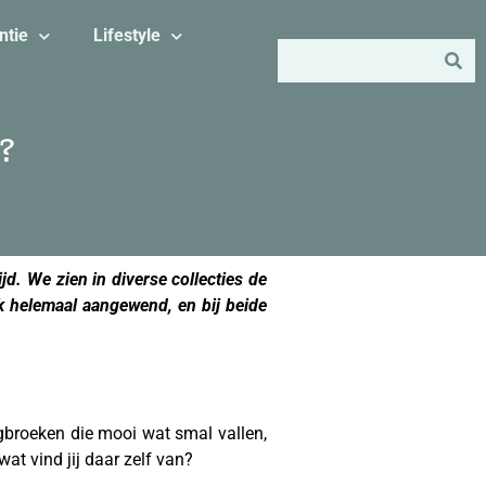
ntie
Lifestyle
n?
jd. We zien in diverse collecties de
ok helemaal aangewend, en bij beide
ingbroeken die mooi wat smal vallen,
at vind jij daar zelf van?