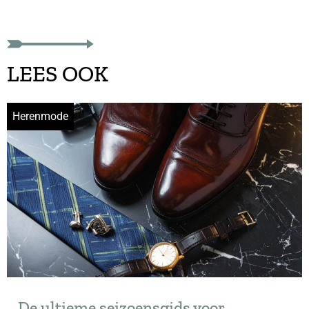
LEES OOK
Herenmode
De ultieme seizoensgids voor