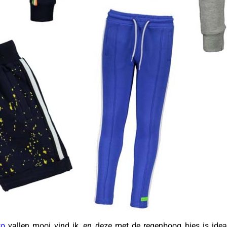
to
vallen mooi vind ik, en deze met de regenboog bies is idea