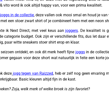
 & vito word ik ook altijd happy van, voor een prima kwaliteit.
joggs in de collectie
, deze vallen ook mooi smal en houd je van w
 met een stoer zwart shirt of je combineert hem met een neon shi
kte ik Next Direct, met veel keus aan
joggers
. De kwaliteit is 
e categorie budget. Ook zijn er verschillende fits, dus let daar e
, paar witte sneakers stoer shirt erop en klaar.
 seizoen ontdekt, en ook dit merk heeft fijne
joggs
in de collecti
omer gegaan voor deze short wat natuurlijk in feite een korte jo
ok deze
jogg tegen van Raizzed
, heb er zelf nog geen ervaring
rkrijgbaar. Basic kleuren altijd fijn in de kast.
ken? Zoja, welk merk of welke broek is zijn favoriet?