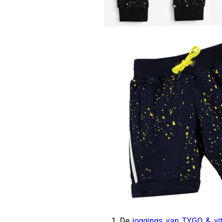
De
joggings van TYGO & vi