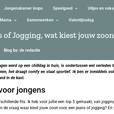
Jongenskamer inspo
Speelgoed
Uitjes en vaka
Mama
Samenwerken
Valentijnsdag
s of Jogging, wat kiest jouw zoo
Blog by: de redactie
agen werd op een chilldag in huis, is ondertussen wel verleden ti
en, het draagt comfy en staat sportief. Ik ben er inmiddels o
nd in de kast.
voor jongens
verschillende fits. Ik heb voor jullie een top 5 gemaakt, van jogg
an de vraag waar kiest jouw zoon voor, een jeans of jogging? En w