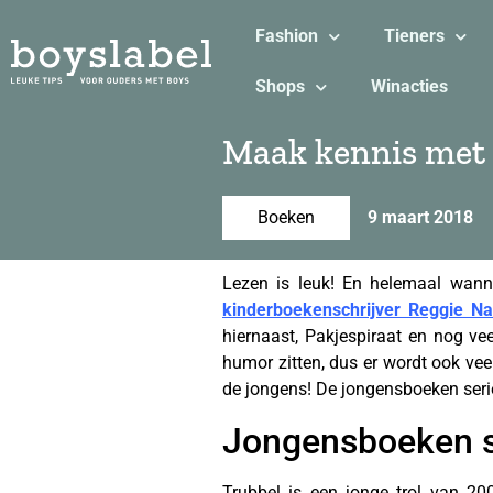
Fashion
Tieners
Shops
Winacties
Maak kennis met 
Boeken
9 maart 2018
Lezen is leuk! En helemaal wanne
kinderboekenschrijver Reggie N
hiernaast, Pakjespiraat en nog ve
humor zitten, dus er wordt ook vee
de jongens! De jongensboeken serie
Jongensboeken se
Trubbel is een jonge trol van 2