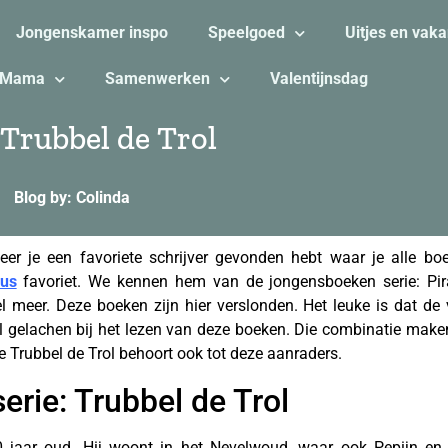
Jongenskamer inspo
Speelgoed
Uitjes en vaka
Mama
Samenwerken
Valentijnsdag
Trubbel de Trol
Blog by: Colinda
er je een favoriete schrijver gevonden hebt waar je alle boe
aus
favoriet. We kennen hem van de jongensboeken serie: Pira
el meer. Deze boeken zijn hier verslonden. Het leuke is dat de
l gelachen bij het lezen van deze boeken. Die combinatie maken
 Trubbel de Trol behoort ook tot deze aanraders.
rie: Trubbel de Trol
00 jaar oud. Hij woont in het Nevelwoud, waar ook Pepijn e