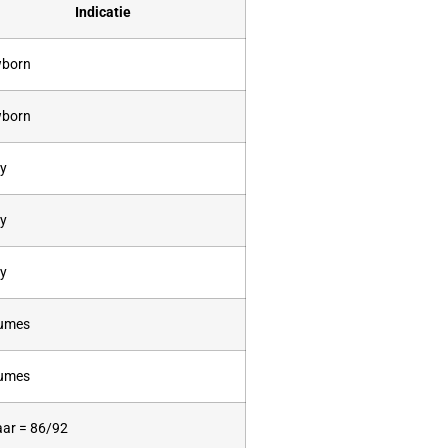
Indicatie
born
born
y
y
y
umes
umes
aar = 86/92