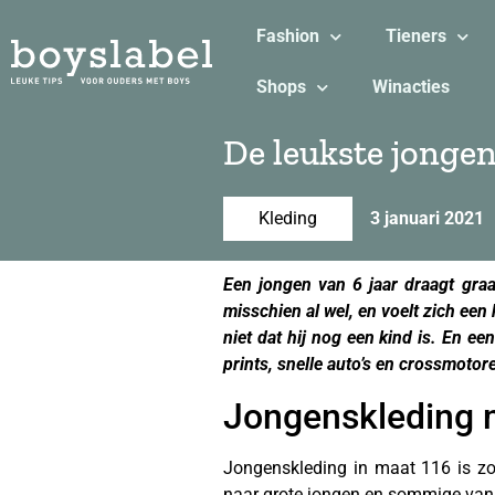
Fashion
Tieners
Shops
Winacties
De leukste jonge
Kleding
3 januari 2021
Een jongen van 6 jaar draagt gr
misschien al wel, en voelt zich een
niet dat hij nog een kind is. En e
prints, snelle auto’s en crossmotor
Jongenskleding 
Jongenskleding in maat 116 is zo
naar grote jongen en sommige van 