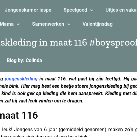
Jongenskamer inspo
Speelgoed
Uitjes en vaka
Mama
Samenwerken
Valentijnsdag
nskleding in maat 116 #boysproo
Blog by: Colinda
aag
jongenskleding
in maat 116, wat past bij zijn leeftijd. Hij g
 hele bink. Hier mag best een beetje stoere jongenskleding bij 
en kind is ook gek op kleding die hem aanspreekt. Kleding met di
en zal hij vast leuk vinden om te dragen.
maat 116
 leuk! Jongens van 6 jaar (gemiddeld genomen) maken zo’n gr
hen voelen zich dan ook al een hele bink.