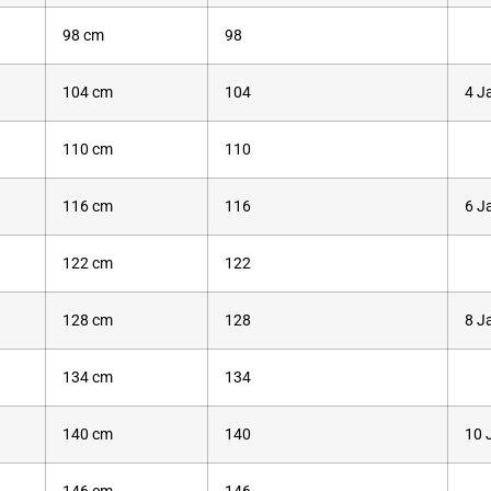
98 cm
98
104 cm
104
4 J
110 cm
110
116 cm
116
6 J
122 cm
122
128 cm
128
8 J
134 cm
134
140 cm
140
10 