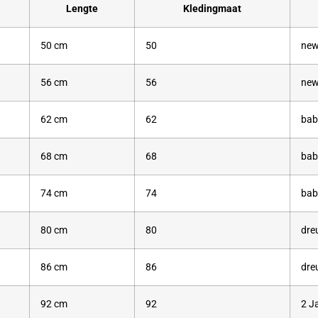
Lengte
Kledingmaat
50 cm
50
new
56 cm
56
new
62 cm
62
bab
68 cm
68
bab
74 cm
74
bab
80 cm
80
dre
86 cm
86
dre
92 cm
92
2 J