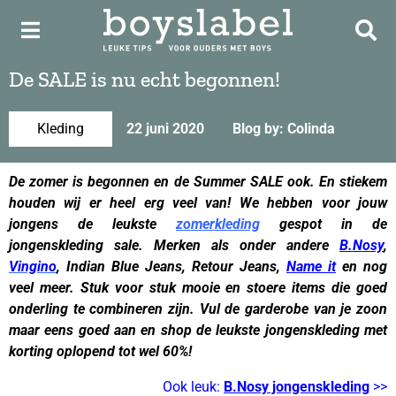
De SALE is nu echt begonnen!
Kleding
22 juni 2020
Blog by: Colinda
De zomer is begonnen en de Summer SALE ook. En stiekem
houden wij er heel erg veel van! We hebben voor jouw
jongens de leukste
zomerkleding
gespot in de
jongenskleding sale. Merken als onder andere
B.Nosy
,
Vingino
, Indian Blue Jeans, Retour Jeans,
Name it
en nog
veel meer. Stuk voor stuk mooie en stoere items die goed
onderling te combineren zijn. Vul de garderobe van je zoon
maar eens goed aan en shop de leukste jongenskleding met
korting oplopend tot wel 60%!
Ook leuk:
B.Nosy jongenskleding
>>