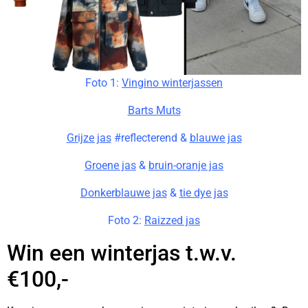
Foto 1:
Vingino winterjassen
Barts Muts
Grijze jas
#reflecterend &
blauwe jas
Groene jas
&
bruin-oranje jas
Donkerblauwe jas
&
tie dye jas
Foto 2:
Raizzed jas
Win een winterjas t.w.v.
€100,-