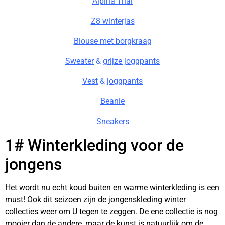
Alpina Trial
Z8 winterjas
Blouse met borgkraag
Sweater
&
grijze joggpants
Vest
&
joggpants
Beanie
Sneakers
1# Winterkleding voor de
jongens
Het wordt nu echt koud buiten en warme winterkleding is een
must! Ook dit seizoen zijn de jongenskleding winter
collecties weer om U tegen te zeggen. De ene collectie is nog
mooier dan de andere, maar de kunst is natuurlijk om de