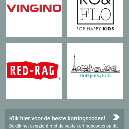
Klik hier voor de beste kortingscodes!
Bekijk het overzicht met de beste kortingscodes op dit