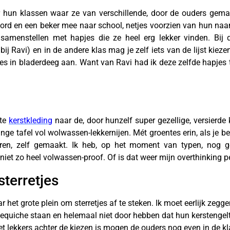
 hun klassen waar ze van verschillende, door de ouders gemaa
ord en een beker mee naar school, netjes voorzien van hun naa
 samenstellen met hapjes die ze heel erg lekker vinden. Bij d
 Ravi) en in de andere klas mag je zelf iets van de lijst kiezen (
tjes in bladerdeeg aan. Want van Ravi had ik deze zelfde hapje
ste
kerstkleding
naar de, door hunzelf super gezellige, versierde
nge tafel vol wolwassen-lekkernijen. Mét groentes erin, als je b
lturen, zelf gemaakt. Ik heb, op het moment van typen, nog
 niet zo heel volwassen-proof. Of is dat weer mijn overthinking 
sterretjes
het grote plein om sterretjes af te steken. Ik moet eerlijk zegg
uiche staan en helemaal niet door hebben dat hun kerstengeltje
 lekkers achter de kiezen is mogen de ouders nog even in de kla