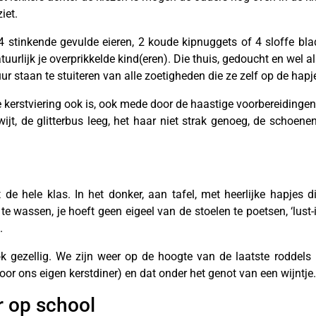
iet.
4 stinkende gevulde eieren, 2 koude kipnuggets of 4 sloffe bl
tuurlijk je overprikkelde kind(eren). Die thuis, gedoucht en wel a
ur staan te stuiteren van alle zoetigheden die ze zelf op de hapj
kerstviering ook is, ook mede door de haastige voorbereidingen. 
kwijt, de glitterbus leeg, het haar niet strak genoeg, de schoenen
e hele klas. In het donker, aan tafel, met heerlijke hapjes d
te wassen, je hoeft geen eigeel van de stoelen te poetsen, ‘lust-i
.
k gezellig. We zijn weer op de hoogte van de laatste roddels u
 voor ons eigen kerstdiner) en dat onder het genot van een wijntj
r op school