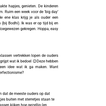
kte hapjes, genieten. De kinderen
m. Ruim een week voor de ‘big day’
e ene klas krijg je als ouder een
bij Bodhi). Ik was er op tijd bij en
s toegewezen gekregen. Hoppa, easy
 klassen vertrekken lopen de ouders
egrijpt wat ik bedoel 😉Deze hebben
 geen idee wat ik ga maken. Want
perfectionisme?
en dat de meeste ouders op dat
s buiten met sterretjes staan te
ssen kijken hoe gezellig (en