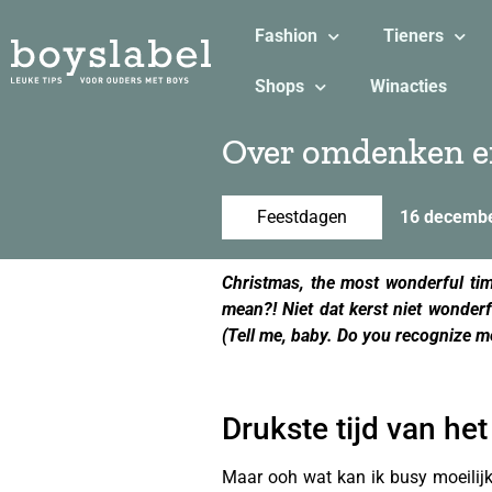
Fashion
Tieners
Shops
Winacties
Over omdenken en
Feestdagen
16 decemb
Christmas, the most wonderful time
mean?!
Niet dat kerst niet wonderf
(
Tell me, baby
.
Do you recognize m
Drukste tijd van het 
Maar ooh wat kan ik busy moeilij