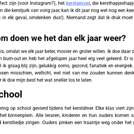
ct zijn (voor Instagram?), het
kerstgevoel
, die kersthapjeshap
 die kerstjurk van vorig jaar, kan ik dit jaar nog wel nog een keer
in elk geval, omdenken dus!). Niemand zegt dat ik druk moet 
 doen we het dan elk jaar weer?
, omdat we elk jaar beter, mooier en groter willen. Ik doe daar 
 burn-out en heb het afgelopen jaar heel erg veel geleerd. Er
l ik graag blij zijn, gelukkig soms, gezond, fanatiek en energiek
en misschien, wellicht, wel niet van me zouden kunnen denk
k doe mijn best het wat sneller los te laten.
school
ring op school gevierd tijdens het kerstdiner. Elke klas viert zij
het binnenplein. Alle leraren, kinderen en hun ouders komen s
d kerstliedje zingen. Ouders pinken een traantje weg onder het