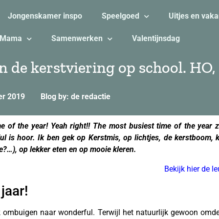
Jongenskamer inspo
Speelgoed
Uitjes en vaka
Mama
Samenwerken
Valentijnsdag
 de kerstviering op school. HO,
er 2019
Blog by: de redactie
 of the year! Yeah right!! The most busiest time of the year 
ul is hoor. Ik ben gek op Kerstmis, op lichtjes, de
kerstboom, k
e?
…), op lekker eten en op mooie kleren.
Bekijk hier de l
jaar!
k ombuigen naar wonderful. Terwijl het natuurlijk gewoon omde