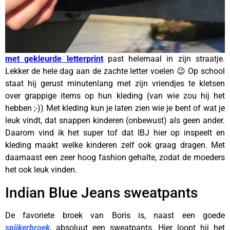
met
gekleurde letter
print
past helemaal in zijn straatje.
Lekker de hele dag aan de zachte letter voelen 😉 Op school
staat hij gerust minutenlang met zijn vriendjes te kletsen
over grappige items op hun kleding (van wie zou hij het
hebben ;-)) Met kleding kun je laten zien wie je bent of wat je
leuk vindt, dat snappen kinderen (onbewust) als geen ander.
Daarom vind ik het super tof dat IBJ hier op inspeelt en
kleding maakt welke kinderen zelf ook graag dragen. Met
daarnaast een zeer hoog fashion gehalte, zodat de moeders
het ook leuk vinden.
Indian Blue Jeans sweatpants
De favoriete broek van Boris is, naast een goede
spijkerbroek
, absoluut een sweatpants. Hier loopt hij het