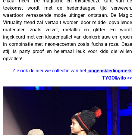
elkaar heen. De magische en mysterieuze kant van de
toekomst wordt met de hedendaagse tijd verweven,
waardoor verrassende mode uitingen ontstaan. De Magic
Virtuality trend zal vertaalt worden door middel opvallende
materialen zoals velvet, metallic en glitter. En wordt
ingekleurd met een kleurenpallet van donkerblauw en -groen
in combinatie met neon-accenten zoals fuchsia roze. Deze
stijl is party proof en helemaal leuk voor kids die willen
opvallen!
Zie ook de nieuwe collectie van het
jongenskledingmerk
TYGO&vito
>>