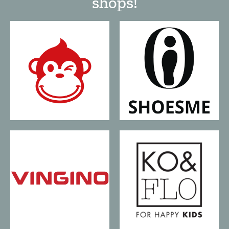
shops!