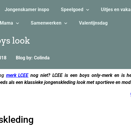
Jongenskamer inspo
Speelgoed
Uitjes en vaka
Mama
Samenwerken
Valentijnsdag
oys look
018
Blog by: Colinda
ing
merk LCEE
nog niet? LCEE is een boys only-merk en is he
eeds als een klassieke jongenskleding look met sportieve en modi
skleding