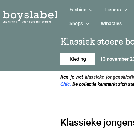
Fashion
Tieners
Shops
Winacties
Klassiek stoere b
Kleding
13 november 2
Ken je het
klassieke jongenskled
Chic.
De collectie kenmerkt zich st
Klassieke jongen