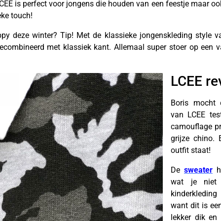
LCEE is perfect voor jongens die houden van een feestje maar ook
eke touch!
eppy deze winter? Tip! Met de klassieke jongenskleding style v
gecombineerd met klassiek kant. Allemaal super stoer op een 
LCEE re
Boris mocht d
van LCEE tes
camouflage pr
grijze chino.
outfit staat!
De
sweater
he
wat je niet 
kinderkleding
want dit is ee
lekker dik en 