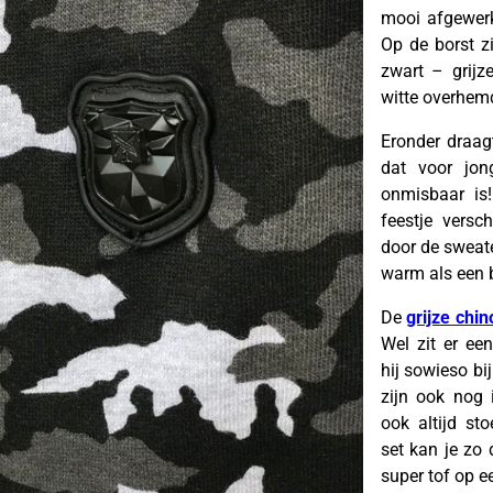
mooi afgewerkt
Op de borst z
zwart – grijz
witte overhemd
Eronder draag
dat voor jon
onmisbaar is!
feestje versc
door de sweate
warm als een 
De
grijze chin
Wel zit er een
hij sowieso bi
zijn ook nog 
ook altijd st
set kan je zo
super tof op e