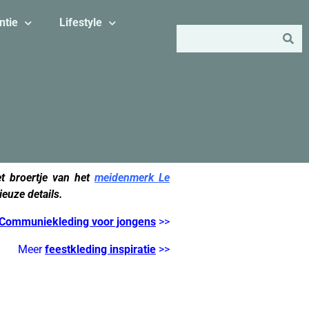
ntie
Lifestyle
t broertje van het
meidenmerk Le
euze details.
Communiekleding voor jongens
>>
Meer
feestkleding inspiratie
>>