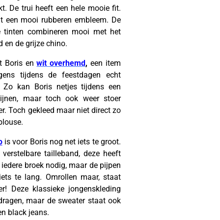
. De trui heeft een hele mooie fit.
it een mooi rubberen embleem. De
e tinten combineren mooi met het
 en de grijze chino.
t Boris en
wit overhemd
,
een item
gens tijdens de feestdagen echt
 Zo kan Boris netjes tijdens een
hijnen, maar toch ook weer stoer
r. Toch gekleed maar niet direct zo
blouse.
o
is voor Boris nog net iets te groot.
 verstelbare tailleband, deze heeft
j iedere broek nodig, maar de pijpen
iets te lang. Omrollen maar, staat
oer! Deze klassieke jongenskleding
 dragen, maar de sweater staat ook
en black jeans.