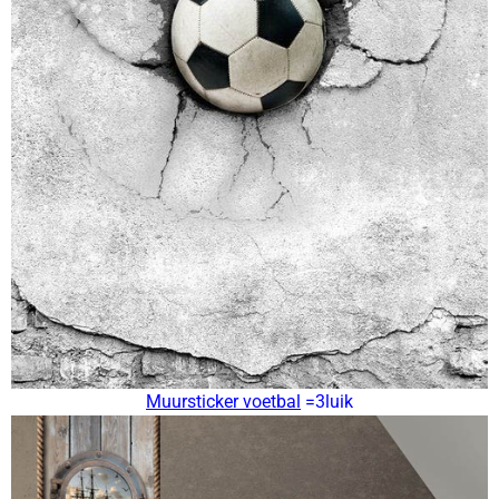
Muursticker voetbal
=3luik