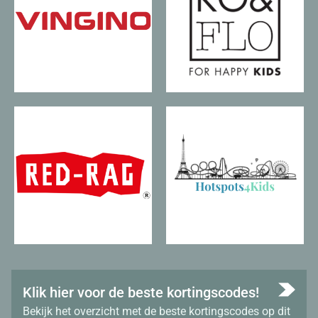
Klik hier voor de beste kortingscodes!
Bekijk het overzicht met de beste kortingscodes op dit