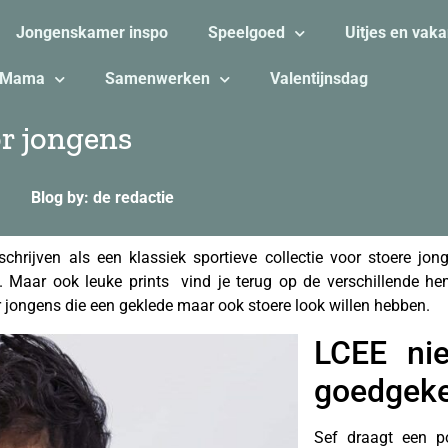
Jongenskamer inspo
Speelgoed
Uitjes en vaka
Mama
Samenwerken
Valentijnsdag
or jongens
Blog by: de redactie
hrijven als een klassiek sportieve collectie voor stoere jon
. Maar ook leuke prints vind je terug op de verschillende hem
or jongens die een geklede maar ook stoere look willen hebben.
LCEE nie
goedgek
Sef draagt een p