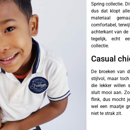
Spring collectie. D
dus dat klopt all
materiaal gema
comfortabel, terwij
achterkant van de 
tegelijk, echt e
collectie.
Casual chi
De broeken van de
stijlvol, maar toc
die lekker willen
sluit mooi aan. Zoa
flink, dus mocht j
wel een maatje gr
niet te strak zit.