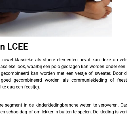
an LCEE
 zowel klassieke als stoere elementen bevat kan deze op vel
lassieke look, waarbij een polo gedragen kan worden onder een n
t gecombineerd kan worden met een vestje of sweater. Door de
s goed gecombineerd worden als communiekleding of feestk
lke dag een feestje).
re segment in de kinderkledingbranche weten te veroveren. Cas
n schooldag of om lekker in buiten te spelen. De kleding is verk