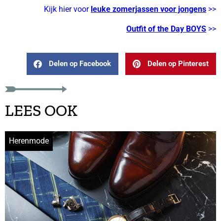
Kijk hier voor
leuke zomerjassen voor jongens
>>
Outfit of the Day BOYS
>>
Delen op Facebook
Delen op Pinterest
LEES OOK
Herenmode