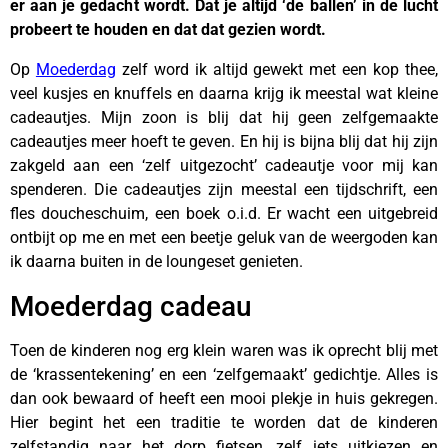
er aan je gedacht wordt. Dat je altijd ‘de ballen’ in de lucht
probeert te houden en dat dat gezien wordt.
Op
Moederdag
zelf word ik altijd gewekt met een kop thee,
veel kusjes en knuffels en daarna krijg ik meestal wat kleine
cadeautjes. Mijn zoon is blij dat hij geen zelfgemaakte
cadeautjes meer hoeft te geven. En hij is bijna blij dat hij zijn
zakgeld aan een ‘zelf uitgezocht’ cadeautje voor mij kan
spenderen. Die cadeautjes zijn meestal een tijdschrift, een
fles doucheschuim, een boek o.i.d. Er wacht een uitgebreid
ontbijt op me en met een beetje geluk van de weergoden kan
ik daarna buiten in de loungeset genieten.
Moederdag cadeau
Toen de kinderen nog erg klein waren was ik oprecht blij met
de ‘krassentekening’ en een ‘zelfgemaakt’ gedichtje. Alles is
dan ook bewaard of heeft een mooi plekje in huis gekregen.
Hier begint het een traditie te worden dat de kinderen
zelfstandig naar het dorp fietsen, zelf iets uitkiezen en