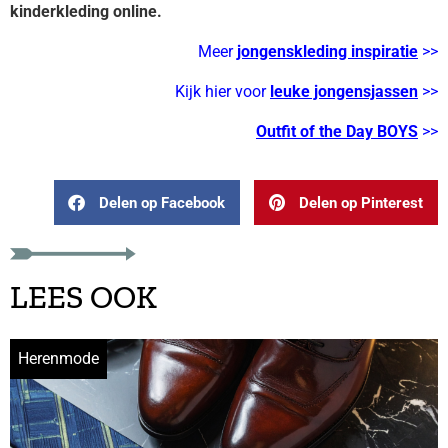
kinderkleding online.
Meer
jongenskleding inspiratie
>>
Kijk hier voor
leuke jongensjassen
>>
Outfit of the Day BOYS
>>
Delen op Facebook
Delen op Pinterest
LEES OOK
Herenmode