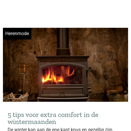
Herenmode
5 tips voor extra comfort in de
wintermaanden
De winter kan aan de ene kant knus en gezellig zijn,