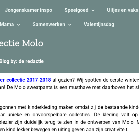
Jongenskamer inspo
Speelgoed
Uitjes en vaka
Mama
Samenwerken
Valentijnsdag
ectie Molo
Blog by: de redactie
er collectie 2017-2018
al gezien? Wij spotten de eerste winte
van! De Molo sweatpants is een musthave met daarboven het shi
egonnen met kinderkleding maken omdat zij de bestaande kind
aar unieke en onvoorspelbare collecties. De kleding valt o
lezier zijn duidelijk terug te zien in de ontwerpen van Molo.
en kind lekker bewegen en uiting geven aan zijn creativiteit.