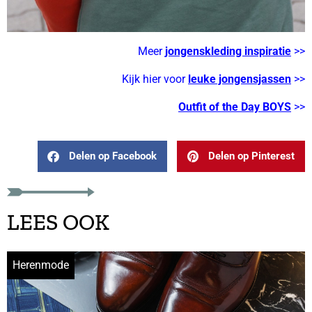
Meer
jongenskleding inspiratie
>>
Kijk hier voor
leuke jongensjassen
>>
Outfit of the Day BOYS
>>
Delen op Facebook
Delen op Pinterest
LEES OOK
Herenmode