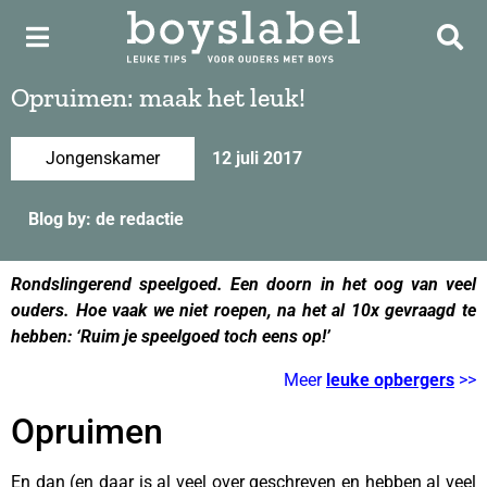
Opruimen: maak het leuk!
Jongenskamer
12 juli 2017
Blog by: de redactie
Rondslingerend speelgoed. Een doorn in het oog van veel
ouders. Hoe vaak we niet roepen, na het al 10x gevraagd te
hebben: ‘Ruim je speelgoed toch eens op!’
Meer
leuke opbergers
>>
Opruimen
En dan (en daar is al veel over geschreven en hebben al veel