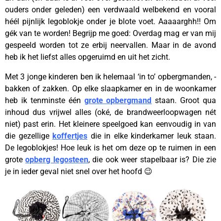
ouders onder geleden) een verdwaald welbekend en vooral
héél pijnlijk legoblokje onder je blote voet. Aaaaarghh!! Om
gék van te worden! Begrijp me goed: Overdag mag er van mij
gespeeld worden tot ze erbij neervallen. Maar in de avond
heb ik het liefst alles opgeruimd en uit het zicht.
Met 3 jonge kinderen ben ik helemaal ‘in to’ opbergmanden, -
bakken of zakken. Op elke slaapkamer en in de woonkamer
heb ik tenminste één
grote opbergmand
staan. Groot qua
inhoud dus vrijwel alles (oké, de brandweerloopwagen nét
niet) past erin. Het kleinere speelgoed kan eenvoudig in van
die gezellige
koffertjes
die in elke kinderkamer leuk staan.
De legoblokjes! Hoe leuk is het om deze op te ruimen in een
grote
opberg legosteen
, die ook weer stapelbaar is? Die zie
je in ieder geval niet snel over het hoofd 😉