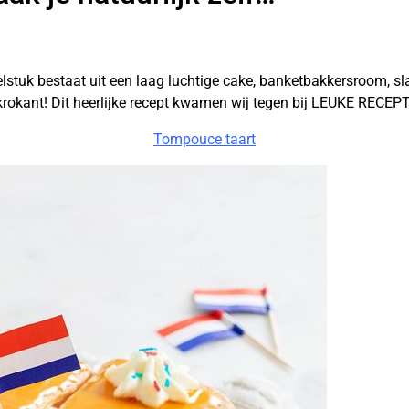
lstuk bestaat uit een laag luchtige cake, banketbakkersroom, s
 krokant! Dit heerlijke recept kwamen wij tegen bij LEUKE RECEP
Tompouce taart