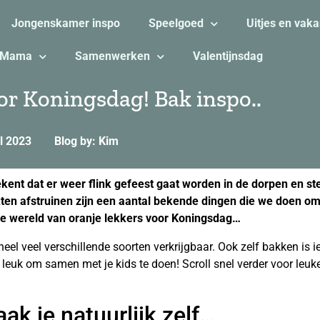
Jongenskamer inspo
Speelgoed
Uitjes en vaka
Mama
Samenwerken
Valentijnsdag
or Koningsdag! Bak inspo..
il 2023
Blog by: Kim
ent dat er weer flink gefeest gaat worden in de dorpen en st
kten afstruinen zijn een aantal bekende dingen die we doen 
e wereld van oranje lekkers voor Koningsdag…
n heel veel verschillende soorten verkrijgbaar. Ook zelf bakken is
 leuk om samen met je kids te doen! Scroll snel verder voor leuk
ak je natuurlijk zelf…