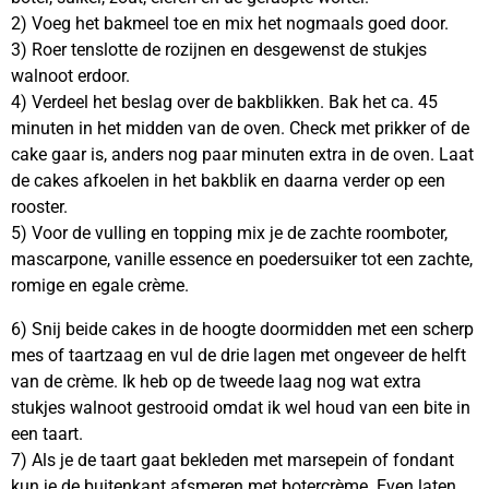
2) Voeg het bakmeel toe en mix het nogmaals goed door.
3) Roer tenslotte de rozijnen en desgewenst de stukjes
walnoot erdoor.
4) Verdeel het beslag over de bakblikken. Bak het ca. 45
minuten in het midden van de oven. Check met prikker of de
cake gaar is, anders nog paar minuten extra in de oven. Laat
de cakes afkoelen in het bakblik en daarna verder op een
rooster.
5) Voor de vulling en topping mix je de zachte roomboter,
mascarpone, vanille essence en poedersuiker tot een zachte,
romige en egale crème.
6) Snij beide cakes in de hoogte doormidden met een scherp
mes of taartzaag en vul de drie lagen met ongeveer de helft
van de crème. Ik heb op de tweede laag nog wat extra
stukjes walnoot gestrooid omdat ik wel houd van een bite in
een taart.
7) Als je de taart gaat bekleden met marsepein of fondant
kun je de buitenkant afsmeren met botercrème. Even laten