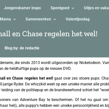
Jongenskamer inspo
Speelgoed
Uitjes en vaka
Mama
Samenwerken
Valentijnsdag
all en Chase regelen het wel!
Blog by: de redactie
nderserie, die sinds 2013 wordt uitgezonden op Nickelodeon. Van
van de heldhaftige pups op de nieuwe DVD.
all en Chase regelen het wel!
gaat over zes stoere pups: Cha
0-jarige Ryder. De whizzkid weet op een unieke manier alle prob
leiding van de politiepup en de brandweerhond schiet het “woef
oners van Adventure Bay te beschermen. Of het nu gaat om 
n haar heli), alle puppy’s hebben een unieke persoonlijkheid en 