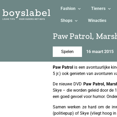
Fashion
Tieners
Shops
Winacties
Paw Patrol, Marsh
Spelen
16 maart 2015
Paw Patrol
is een avontuurlijke ki
5 jr.) ook genieten van avonturen 
De nieuwe DVD
Paw Patrol, Marsh
Skye – die worden geleid door de 1
een goed gevoel voor humor. Onder 
Samen werken ze hard om de inw
(politiepup) of Skye (vliegt hoog i