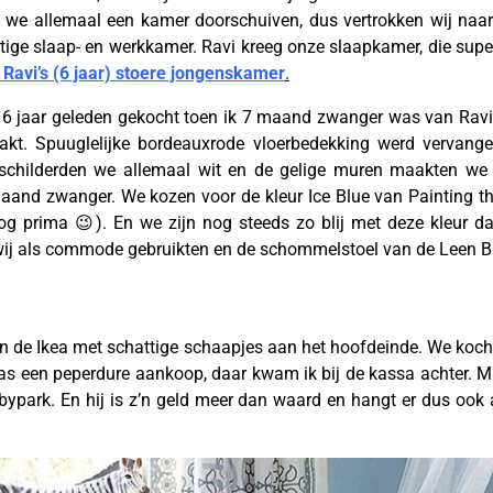
we allemaal een kamer doorschuiven, dus vertrokken wij naar d
ge slaap- en werkkamer. Ravi kreeg onze slaapkamer, die super
r Ravi’s (6 jaar) stoere jongenskamer
.
m 6 jaar geleden gekocht toen ik 7 maand zwanger was van Ra
kt. Spuuglelijke bordeauxrode vloerbedekking werd vervange
schilderden we allemaal wit en de gelige muren maakten we 
maand zwanger. We kozen voor de kleur Ice Blue van Painting the
g prima 😉). En we zijn nog steeds zo blij met deze kleur da
wij als commode gebruikten en de schommelstoel van de Leen Bak
van de Ikea met schattige schaapjes aan het hoofdeinde. We koc
was een peperdure aankoop, daar kwam ik bij de kassa achter.
abypark. En hij is z’n geld meer dan waard en hangt er dus ook a