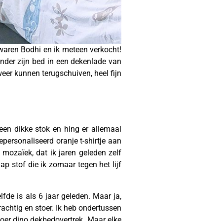
waren Bodhi en ik meteen verkocht!
 onder zijn bed in een dekenlade van
eer kunnen terugschuiven, heel fijn
 een dikke stok en hing er allemaal
personaliseerd oranje t-shirtje aan
mozaïek, dat ik jaren geleden zelf
p stof die ik zomaar tegen het lijf
fde is als 6 jaar geleden. Maar ja,
rachtig en stoer. Ik heb ondertussen
toer dino dekbedovertrek. Maar elke