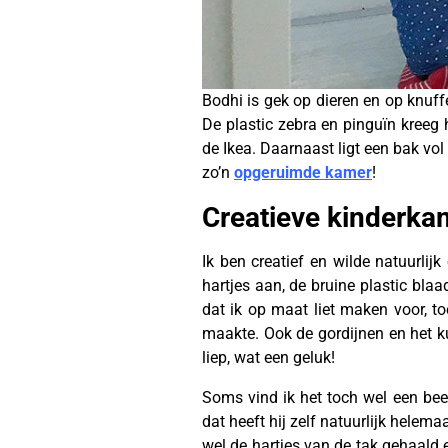
Bodhi is gek op dieren en op knuf
De plastic zebra en pinguïn kreeg h
de Ikea. Daarnaast ligt een bak vo
zo’n
opgeruimde kamer
!
Creatieve kinderka
Ik ben creatief en wilde natuurlij
hartjes aan, de bruine plastic bla
dat ik op maat liet maken voor, t
maakte. Ook de gordijnen en het ku
liep, wat een geluk!
Soms vind ik het toch wel een beet
dat heeft hij zelf natuurlijk helem
wel de hartjes van de tak gehaald 