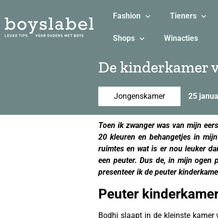
Fashion
Tieners
Shops
Winacties
De kinderkamer v
Jongenskamer
25 janua
Toen ik zwanger was van mijn eerst
20 kleuren en behangetjes in mijn
ruimtes en wat is er nou leuker d
een peuter. Dus de, in mijn ogen
presenteer ik de peuter kinderkamer
Peuter kinderkame
Bodhi slaapt in de kleinste kamer 