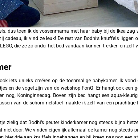
fels, dus toen ik de vossenmama met haar baby bij de Ikea zag 
ij cadeau, ik vind ze leuk! De rest van Bodhi’s knuffels liggen
l LEGO, die ze zo onder het bed vandaan kunnen trekken en zelf w
mer
k ook iets unieks creëren op de toenmalige babykamer. Ik vond
adjes en de vogel zijn van de webshop FonQ. Er hangt ook een ge
oen nog, Koninginnedag. Boven zijn bed hangt een aqua-kleurig 
ssen van de schommelstoel maakte ik zelf van een prachtige la
je zielig dat Bodhi’s peuter kinderkamer nog steeds bijna hetzel
aal niet door. We vinden eigenlijk allemaal de kamer nog steeds p
en hier drie aap knuffels ingehangen en hij kreeg pas nog een s