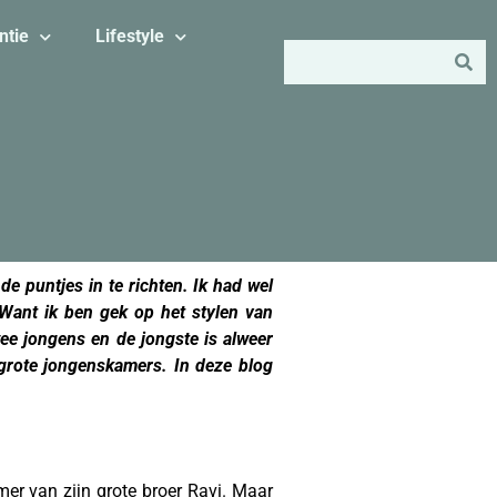
ntie
Lifestyle
e puntjes in te richten. Ik had wel
 Want ik ben gek op het stylen van
ee jongens en de jongste is alweer
grote jongenskamers. In deze blog
mer van zijn grote broer Ravi. Maar