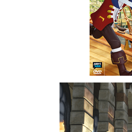
———————–