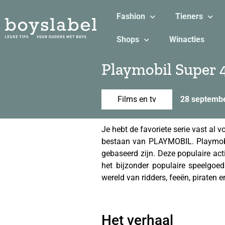
Fashion
Tieners
Shops
Winacties
Playmobil Super 
Films en tv
28 septemb
Je hebt de favoriete serie vast al v
bestaan van PLAYMOBIL. Playmobil
gebaseerd zijn. Deze populaire act
het bijzonder populaire speelgo
wereld van ridders, feeën, piraten e
Het verhaal