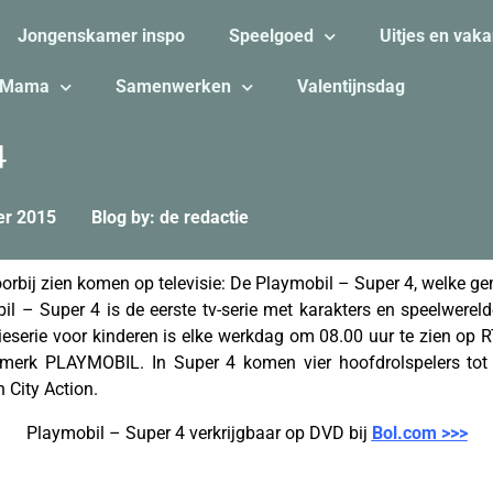
Jongenskamer inspo
Speelgoed
Uitjes en vaka
Mama
Samenwerken
Valentijnsdag
4
er 2015
Blog by: de redactie
oorbij zien komen op televisie: De Playmobil – Super 4, welke gem
 – Super 4 is de eerste tv-serie met karakters en speelwereld
ieserie voor kinderen is elke werkdag om 08.00 uur te zien op R
edmerk PLAYMOBIL. In Super 4 komen vier hoofdrolspelers to
n City Action.
Playmobil – Super 4 verkrijgbaar op DVD bij
Bol.com >>>