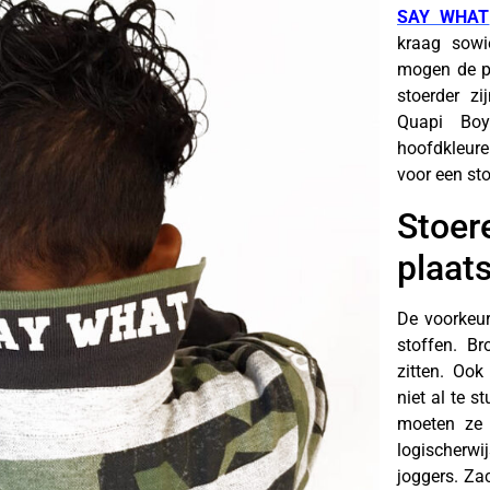
SAY WHAT
kraag sowi
mogen de po
stoerder z
Quapi Boy
hoofdkleure
voor een sto
Stoe
plaat
De voorkeur
stoffen. Br
zitten. Ook
niet al te s
moeten ze 
logischerw
joggers. Zac