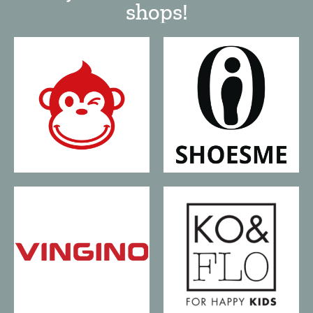
shops!